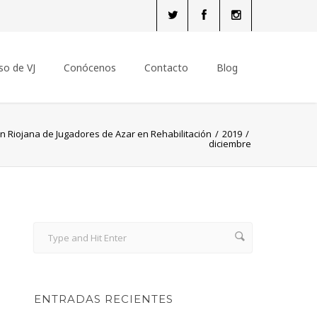
so de VJ
Conócenos
Contacto
Blog
ón Riojana de Jugadores de Azar en Rehabilitación
/
2019
/
diciembre
ENTRADAS RECIENTES