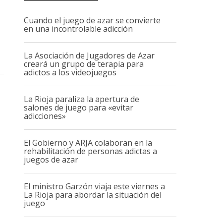
Cuando el juego de azar se convierte
en una incontrolable adicción
La Asociación de Jugadores de Azar
creará un grupo de terapia para
adictos a los videojuegos
La Rioja paraliza la apertura de
salones de juego para «evitar
adicciones»
El Gobierno y ARJA colaboran en la
rehabilitación de personas adictas a
juegos de azar
El ministro Garzón viaja este viernes a
La Rioja para abordar la situación del
juego