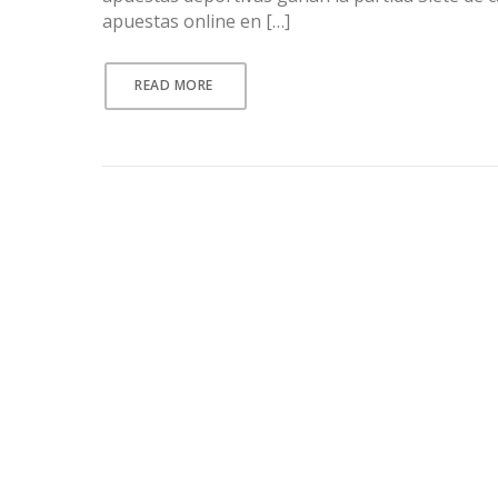
apuestas online en […]
READ MORE