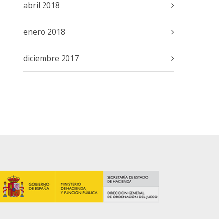
abril 2018
enero 2018
diciembre 2017